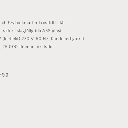
h EzyLock­mutter i rostfritt stål.
, sidor i slagtålig blå ABS plast.
ineffekt) 230 V, 50 Hz, Kontinuerlig drift,
, 25 000 timmars driftstid
ktyg