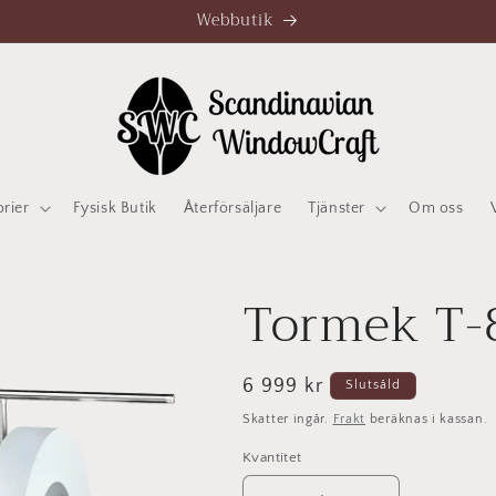
Webbutik
orier
Fysisk Butik
Återförsäljare
Tjänster
Om oss
Tormek T-8
Ordinarie
6 999 kr
Slutsåld
pris
Skatter ingår.
Frakt
beräknas i kassan.
Kvantitet
Kvantitet