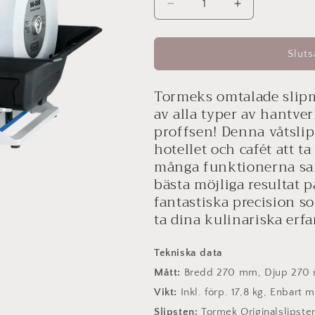
Minska
Öka
kvantitet
kvantitet
för
för
Tormek
Tormek
Sluts
T-
T-
8
8
Tormeks omtalade slipm
Original
Original
av alla typer av hantv
proffsen! Denna våtslip
hotellet och cafét att ta
många funktionerna sam
bästa möjliga resultat p
fantastiska precision s
ta dina kulinariska erfa
Tekniska data
Mått:
Bredd 270 mm, Djup 270
Vikt:
Inkl. förp. 17,8 kg, Enbart m
Slipsten:
Tormek Originalslipst