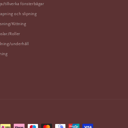
a/tillverka fönsterbågar
apning och slipning
sning/Kittning
slar/Roller
lning/underhåll
ning