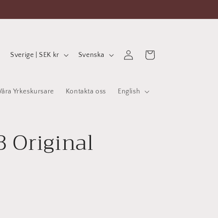
L
S
Logga
Varukorg
Sverige | SEK kr
Svenska
in
a
p
n
r
Våra Yrkeskursare
Kontakta oss
English
d
å
/
k
R
 Original
e
g
i
o
n