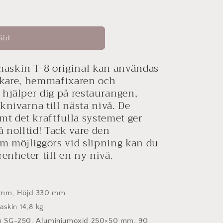
åld
askin T-8 original kan användas
erkare, hemmafixaren och
 hjälper dig på restaurangen,
 knivarna till nästa nivå. De
t det kraftfulla systemet ger
å nolltid! Tack vare den
om möjliggörs vid slipning kan du
renheter till en ny nivå.
 mm, Höjd 330 mm
askin 14,8 kg
en SG-250, Aluminiumoxid 250×50 mm, 90