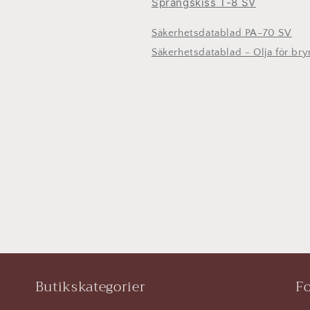
Sprängskiss T-8 SV
Säkerhetsdatablad PA-70 SV
Säkerhetsdatablad - Olja för br
Butikskategorier
Fo