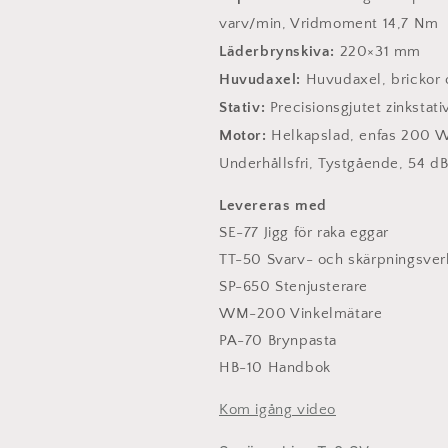
varv/min, Vridmoment 14,7 Nm
Läderbrynskiva:
220×31 mm
Huvudaxel:
Huvudaxel, brickor oc
Stativ:
Precisionsgjutet zinkstativ
Motor:
Helkapslad, enfas 200 W (
Underhållsfri, Tystgående, 54 dB
Levereras med
SE-77 Jigg för raka eggar
TT-50 Svarv- och skärpningsver
SP-650 Stenjusterare
WM-200 Vinkelmätare
PA-70 Brynpasta
HB-10 Handbok
Kom igång video