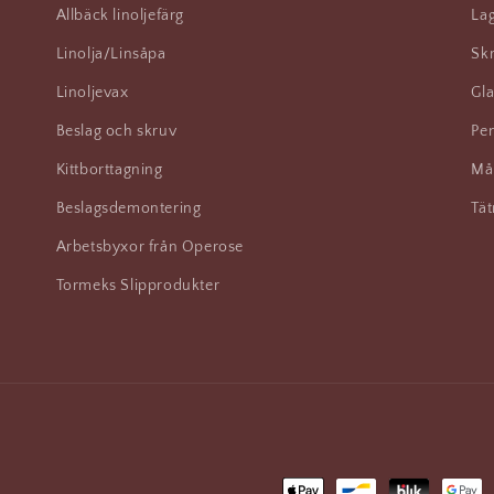
Allbäck linoljefärg
Lag
Linolja/Linsåpa
Skr
Linoljevax
Gla
Beslag och skruv
Pen
Kittborttagning
Må
Beslagsdemontering
Tät
Arbetsbyxor från Operose
Tormeks Slipprodukter
Betalningsmetoder