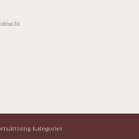
ynskiva SV
rtsättning kategorier