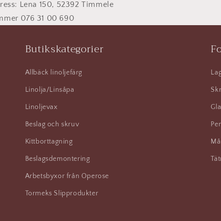
ress: Lena 150, 52392 Timmele
mmer 076 31 00 690
Butikskategorier
Fo
Allbäck linoljefärg
Lag
Linolja/Linsåpa
Skr
Linoljevax
Gla
Beslag och skruv
Pen
Kittborttagning
Må
Beslagsdemontering
Tät
Arbetsbyxor från Operose
Tormeks Slipprodukter