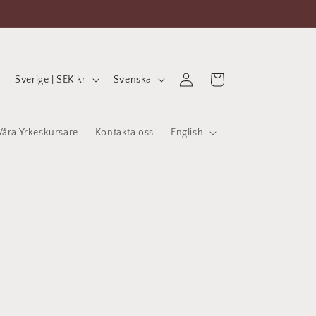
L
S
Logga
Varukorg
Sverige | SEK kr
Svenska
in
a
p
n
r
Våra Yrkeskursare
Kontakta oss
English
d
å
/
k
R
e
g
i
o
n