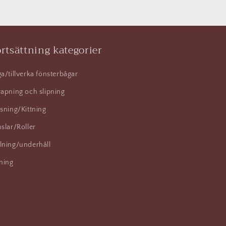
rtsättning kategorier
a/tillverka fönsterbågar
apning och slipning
sning/Kittning
slar/Roller
lning/underhåll
ning