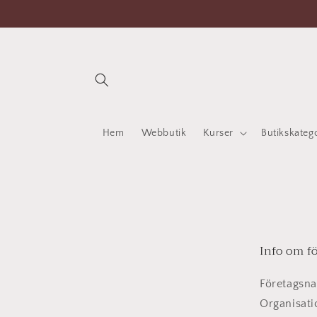
vidare
till
innehåll
Hem
Webbutik
Kurser
Butikskateg
Info om f
Företagsn
Organisat