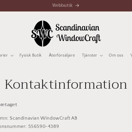
Webbutik
orier
Fysisk Butik
Återförsäljare
Tjänster
Om oss
Kontaktinformation
öretaget
amn: Scandinavian WindowCraft AB
ionsnummer: 556590-4389