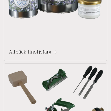
Allbäck linoljefärg