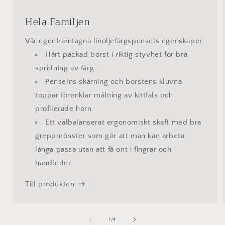
Hela Familjen
Vår egenframtagna linoljefärgspensels egenskaper:
Hårt packad borst i riktig styvhet för bra
spridning av färg.
Penselns skärning och borstens kluvna
toppar förenklar målning av kittfals och
profilerade hörn.
Ett välbalanserat ergonomiskt skaft med bra
greppmönster som gör att man kan arbeta
långa passa utan att få ont i fingrar och
handleder.
Till produkten
av
1
/
4