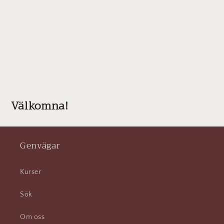
Välkomna!
Genvägar
Kurser
Sök
Om oss