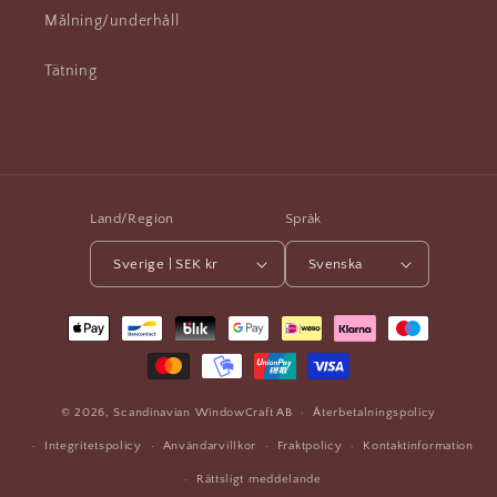
Målning/underhåll
Tätning
Land/Region
Språk
Sverige | SEK kr
Svenska
Betalningsmetoder
© 2026,
Scandinavian WindowCraft
AB
Återbetalningspolicy
Integritetspolicy
Användarvillkor
Fraktpolicy
Kontaktinformation
Rättsligt meddelande