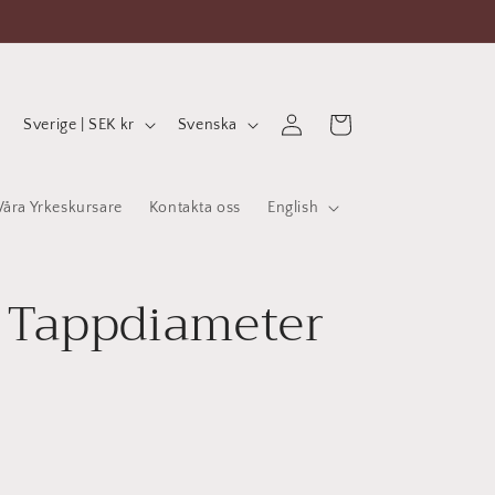
L
S
Logga
Varukorg
Sverige | SEK kr
Svenska
in
a
p
n
r
Våra Yrkeskursare
Kontakta oss
English
d
å
/
k
R
 Tappdiameter
e
g
i
o
n