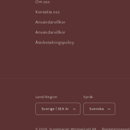
Om oss
Kontakta oss
Användarvillkor
Användarvillkor
Återbetalningspolicy
Land/Region
Språk
Sverige | SEK kr
Svenska
© 2026,
Scandinavian WindowCraft
AB
Återbetalningspol