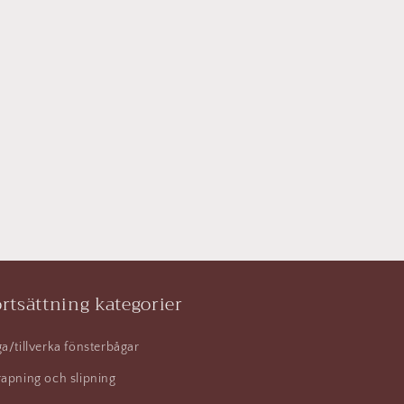
rtsättning kategorier
a/tillverka fönsterbågar
apning och slipning