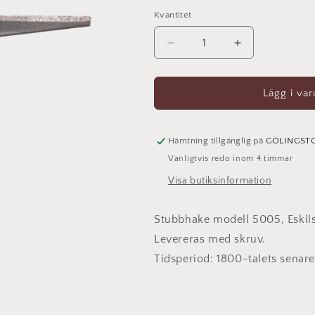
Kvantitet
Kvantitet
Minska
Öka
kvantitet
kvantitet
för
för
Stubbhake
Stubbhake
Lägg i va
Tappdiameter
Tappdiameter
6mm
6mm
5005
5005
Hämtning tillgänglig på
GÖLINGST
Vanligtvis redo inom 4 timmar
Visa butiksinformation
Stubbhake modell 5005, Eskil
Levereras med skruv.
Tidsperiod: 1800-talets senare