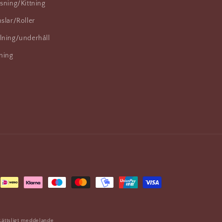
sning/Kittning
slar/Roller
lning/underhåll
ning
Rättsligt meddelande