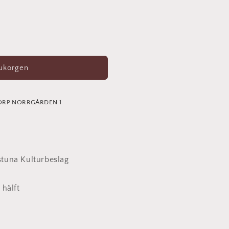
rukorgen
ORP NORRGÅRDEN 1
stuna Kulturbeslag
 hälft