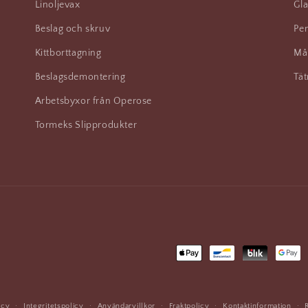
Linoljevax
Gla
Beslag och skruv
Pen
Kittborttagning
Må
Beslagsdemontering
Tät
Arbetsbyxor från Operose
Tormeks Slipprodukter
Betalningsmetoder
icy
Integritetspolicy
Användarvillkor
Fraktpolicy
Kontaktinformation