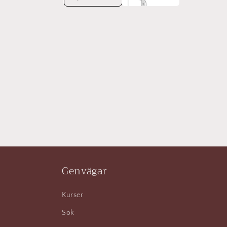
Genvägar
Kurser
Sök