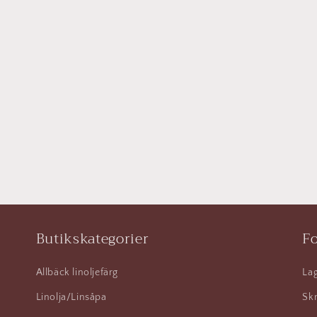
Butikskategorier
Fo
Allbäck linoljefärg
Lag
Linolja/Linsåpa
Skr