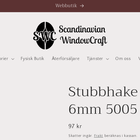
Webbutik
orier
Fysisk Butik
Återförsäljare
Tjänster
Om oss
Stubbhake
6mm 5005
Ordinarie
97 kr
pris
Skatter ingår.
Frakt
beräknas i kassan.