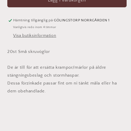
Skruvöglor
Skruvöglor
Lägg i varukorgen
Små
Små
Förzinkade
Förzinkade
20st
20st
Hämtning tillgänglig på
GÖLINGSTORP NORRGÅRDEN 1
Vanligtvis redo inom 4 timmar
Visa butiksinformation
20st Små skruvöglor
De är till för att ersätta krampor/märlor på äldre
stängningsbeslag och stormhaspar.
Dessa förzinkade passar fint om ni tänkt måla eller ha
dem obehandlade.