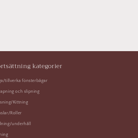
rtsättning kategorier
a/tillverka fönsterbågar
apning och slipning
sning/Kittning
slar/Roller
lning/underhåll
ning