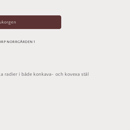
rukorgen
ORP NORRGÅRDEN 1
ka radier i både konkava- och kovexa stål