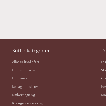
Butikskategorier
Fo
Allbäck linoljefärg
Lag
Linolja/Linsåpa
Skr
Linoljevax
Gla
Beslag och skruv
Pen
Kittborttagning
Må
Beslagsdemontering
Tät