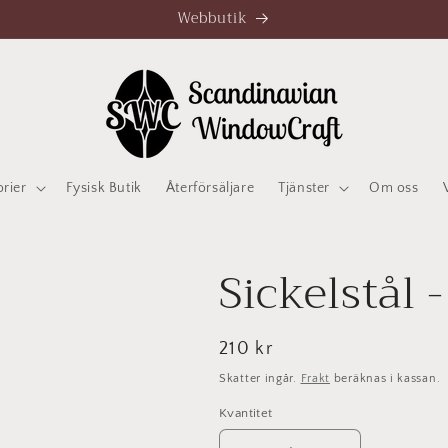
Webbutik
orier
Fysisk Butik
Återförsäljare
Tjänster
Om oss
Sickelstål 
Ordinarie
210 kr
pris
Skatter ingår.
Frakt
beräknas i kassan.
Kvantitet
Kvantitet