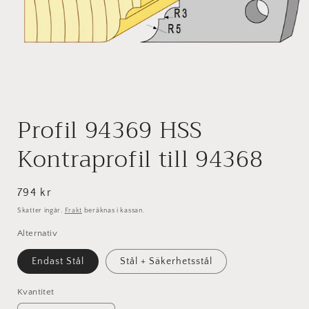
Öppna
mediet
Profil 94369 HSS
1
i
modalfönster
Kontraprofil till 94368
Ordinarie
794 kr
pris
Skatter ingår.
Frakt
beräknas i kassan.
Alternativ
Endast Stål
Stål + Säkerhetsstål
Kvantitet
Kvantitet