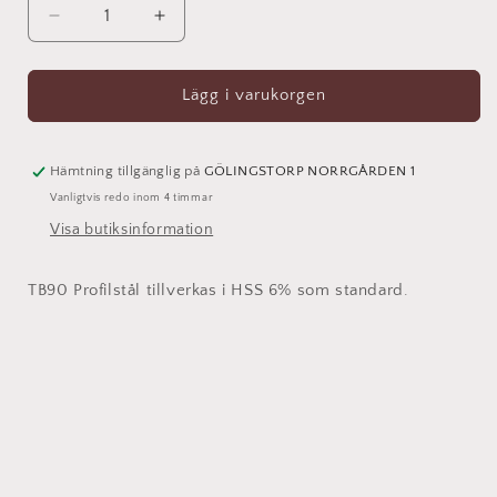
Minska
Öka
kvantitet
kvantitet
för
för
Profil
Profil
Lägg i varukorgen
94369
94369
HSS
HSS
Kontraprofil
Kontraprofil
Hämtning tillgänglig på
GÖLINGSTORP NORRGÅRDEN 1
till
till
Vanligtvis redo inom 4 timmar
94368
94368
Visa butiksinformation
TB90 Profilstål tillverkas i HSS 6% som standard.