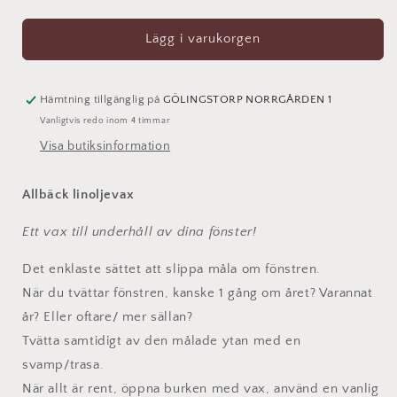
kvantitet
kvantitet
för
för
Linoljevax
Linoljevax
Lägg i varukorgen
Mullvadsgrå
Mullvadsgrå
Hämtning tillgänglig på
GÖLINGSTORP NORRGÅRDEN 1
Vanligtvis redo inom 4 timmar
Visa butiksinformation
Allbäck linoljevax
Ett vax till underhåll av dina fönster!
Det enklaste sättet att slippa måla om fönstren.
När du tvättar fönstren, kanske 1 gång om året? Varannat
år? Eller oftare/ mer sällan?
Tvätta samtidigt av den målade ytan med en
svamp/trasa.
När allt är rent, öppna burken med vax, använd en vanlig