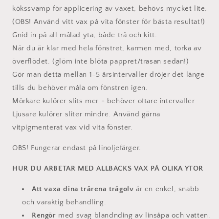
kökssvamp för applicering av vaxet, behövs mycket lite.
(OBS! Använd vitt vax på vita fönster för bästa resultat!)
Gnid in på all målad yta, både trä och kitt.
När du är klar med hela fönstret, karmen med, torka av
överflödet. (glöm inte blöta pappret/trasan sedan!)
Gör man detta mellan 1-5 årsintervaller dröjer det länge
tills du behöver måla om fönstren igen.
Mörkare kulörer slits mer = behöver oftare intervaller
Ljusare kulörer sliter mindre. Använd gärna
vitpigmenterat vax vid vita fönster.
OBS! Fungerar endast på linoljefärger.
HUR DU ARBETAR MED ALLBÄCKS VAX PÅ OLIKA YTOR
Att vaxa dina trärena trägolv
är en enkel, snabb
och varaktig behandling.
Rengör
med svag blandnding av linsåpa och vatten.