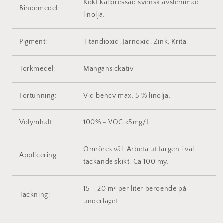
Kokt kallpressad svensk avslemmad
Bindemedel:
linolja.
Pigment:
Titandioxid, Järnoxid, Zink, Krita.
Torkmedel:
Mangansickativ
Förtunning:
Vid behov max. 5 % linolja.
Volymhalt:
100% - VOC:<5mg/L
Omröres väl. Arbeta ut färgen i väl
Applicering:
täckande skikt. Ca 100 my.
15 - 20 m² per liter beroende på
Täckning:
underlaget.