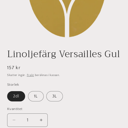
Öppna
mediet
Linoljefärg Versailles Gul
1
i
modalfönster
Ordinarie
157 kr
pris
Skatter ingår.
Frakt
beräknas i kassan.
Storlek
2dl
1L
3L
Kvantitet
Kvantitet
Minska
Öka