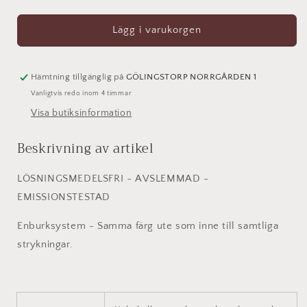
kvantitet
kvantitet
för
för
Linoljefärg
Linoljefärg
Lägg i varukorgen
Versailles
Versailles
Gul
Gul
Hämtning tillgänglig på
GÖLINGSTORP NORRGÅRDEN 1
Vanligtvis redo inom 4 timmar
Visa butiksinformation
Beskrivning av artikel
LÖSNINGSMEDELSFRI - AVSLEMMAD -
EMISSIONSTESTAD
Enburksystem - Samma färg ute som inne till samtliga
strykningar.