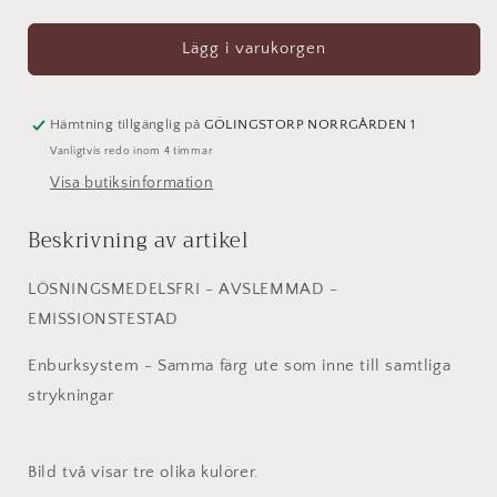
kvantitet
kvantitet
för
för
Linoljefärg
Linoljefärg
Lägg i varukorgen
Grafitgrå
Grafitgrå
Hämtning tillgänglig på
GÖLINGSTORP NORRGÅRDEN 1
Vanligtvis redo inom 4 timmar
Visa butiksinformation
Beskrivning av artikel
LÖSNINGSMEDELSFRI - AVSLEMMAD -
EMISSIONSTESTAD
Enburksystem - Samma färg ute som inne till samtliga
strykningar
Bild två visar tre olika kulörer.