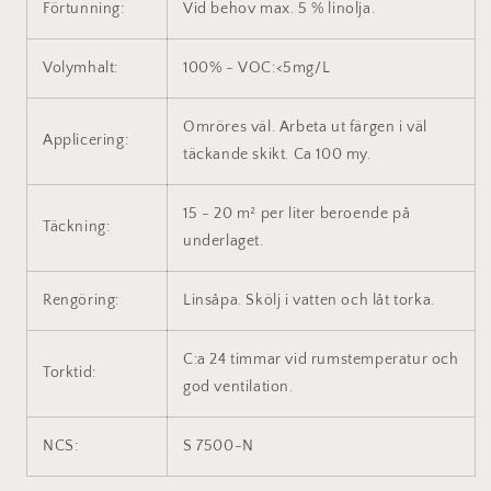
Förtunning:
Vid behov max. 5 % linolja.
Volymhalt:
100% - VOC:<5mg/L
Omröres väl. Arbeta ut färgen i väl
Applicering:
täckande skikt. Ca 100 my.
15 - 20 m² per liter beroende på
Täckning:
underlaget.
Rengöring:
Linsåpa. Skölj i vatten och låt torka.
C:a 24 timmar vid rumstemperatur och
Torktid:
god ventilation.
NCS:
S 7500-N