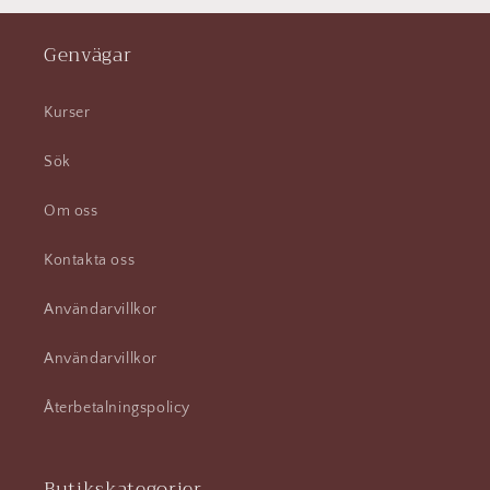
Genvägar
Kurser
Sök
Om oss
Kontakta oss
Användarvillkor
Användarvillkor
Återbetalningspolicy
Butikskategorier