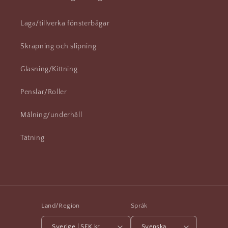
Laga/tillverka fönsterbågar
Skrapning och slipning
Glasning/Kittning
Penslar/Roller
Målning/underhåll
Tätning
Land/Region
Språk
Sverige | SEK kr
Svenska