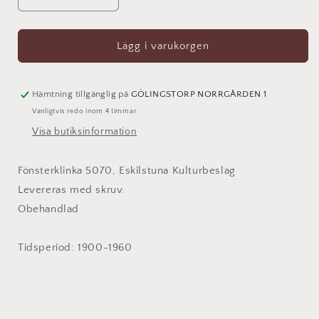
Minska
Öka
kvantitet
kvantitet
för
för
Fönsterklinka
Fönsterklinka
Lägg i varukorgen
5070
5070
Hämtning tillgänglig på
GÖLINGSTORP NORRGÅRDEN 1
Vanligtvis redo inom 4 timmar
Visa butiksinformation
Fönsterklinka 5070, Eskilstuna Kulturbeslag
Levereras med skruv.
Obehandlad
Tidsperiod: 1900-1960