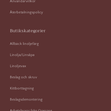
Användarvillkor
Återbetalningspolicy
Butikskategorier
Allbäck linoljefärg
Linolja/Linsåpa
Linoljevax
Beslag och skruv
Kittborttagning
Beslagsdemontering
Arbetsbyxor från Operose