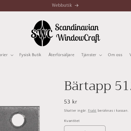
Webbutik
orier
Fysisk Butik
Återförsäljare
Tjänster
Om oss
Bärtapp 5
Ordinarie
53 kr
pris
Skatter ingår.
Frakt
beräknas i kassan.
Kvantitet
Kvantitet