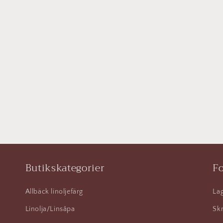
Butikskategorier
Fo
Allbäck linoljefärg
Lag
Linolja/Linsåpa
Skr