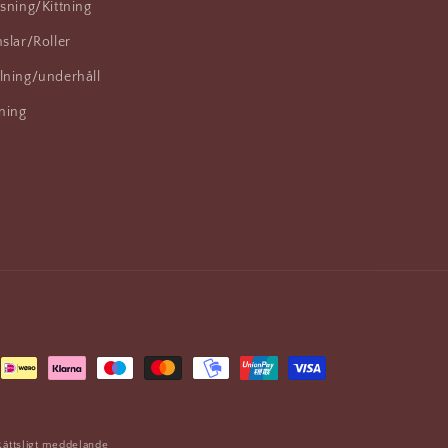
sning/Kittning
slar/Roller
lning/underhåll
ning
Rättsligt meddelande