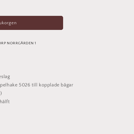
rukorgen
ORP NORRGÅRDEN 1
eslag
elhake 5026 till kopplade bågar
"
)
hälft