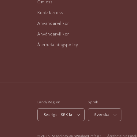
Om oss
Kontakta oss
Användarvillkor
Användarvillkor
Återbetalningspolicy
Land/Region
Språk
Sverige | SEK kr
Svenska
© 2026,
Scandinavian WindowCraft
AB
Återbetalningspol