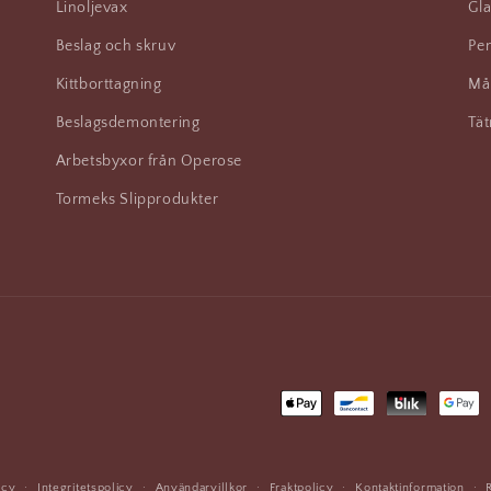
Linoljevax
Gla
Beslag och skruv
Pen
Kittborttagning
Må
Beslagsdemontering
Tät
Arbetsbyxor från Operose
Tormeks Slipprodukter
Betalningsmetoder
icy
Integritetspolicy
Användarvillkor
Fraktpolicy
Kontaktinformation