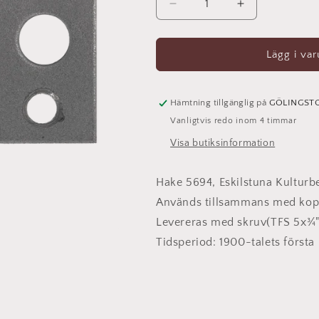
Minska
Öka
kvantitet
kvantitet
för
för
Bärtapp
Bärtapp
Lägg i va
5125
5125
Hämtning tillgänglig på
GÖLINGST
Vanligtvis redo inom 4 timmar
Visa butiksinformation
Hake 5694, Eskilstuna Kulturb
Används tillsammans med kopp
Levereras med skruv(TFS
5x¾
Tidsperiod: 1900-talets första 