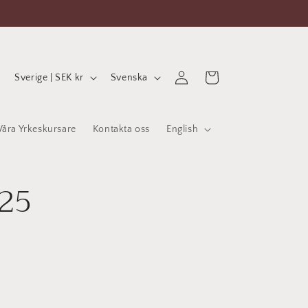
L
S
Logga
Varukorg
Sverige | SEK kr
Svenska
in
a
p
n
r
Våra Yrkeskursare
Kontakta oss
English
d
å
/
k
R
125
e
g
i
o
n