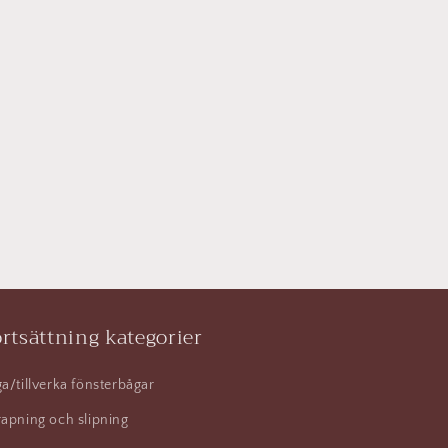
rtsättning kategorier
a/tillverka fönsterbågar
apning och slipning